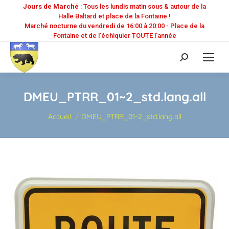
Jours de Marché
: Tous les lundis matin sous & autour de la
Halle Baltard et place de la Fontaine !
Marché nocturne du vendredi de 16:00 à 20:00 - Place de la
Fontaine et de l'échiquier TOUTE l'année
Recherche
:
DMEU_PTRR_01~2_std.lang.all
Vous êtes ici :
Accueil
DMEU_PTRR_01~2_std.lang.all