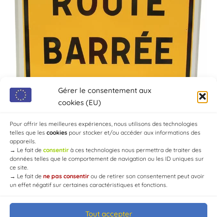
Gérer le consentement aux
cookies (EU)
Pour offrir les meilleures expériences, nous utilisons des technologies
telles que les
cookies
pour stocker et/ou accéder aux informations des
appareils.
→
Le fait de
consentir
à ces technologies nous permettra de traiter des
données telles que le comportement de navigation ou les ID uniques sur
ce site.
→
Le fait de
ne pas consentir
ou de retirer son consentement peut avoir
un effet négatif sur certaines caractéristiques et fonctions.
Tout accepter