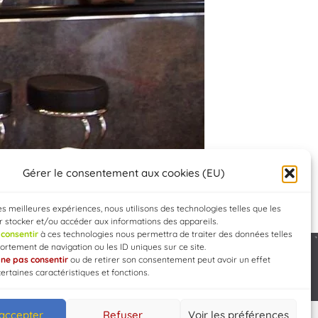
Gérer le consentement aux cookies (EU)
les meilleures expériences, nous utilisons des technologies telles que les
 stocker et/ou accéder aux informations des appareils.
e
consentir
à ces technologies nous permettra de traiter des données telles
rtement de navigation ou les ID uniques sur ce site.
e
ne pas consentir
ou de retirer son consentement peut avoir un effet
Developed by
WEB3-DESIGN
certaines caractéristiques et fonctions.
 accepter
Refuser
Voir les préférences