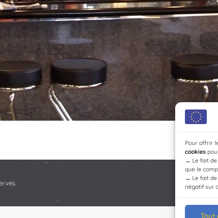
Pour offrir 
cookies
pour
→
Le fait d
que le compo
→
Le fait d
ervés.
négatif sur 
Tout