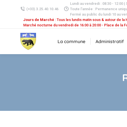
Lundi au vendredi : 08:30 - 12:00 |
(+33).3.25.40.10.46
Toute l'année : Permanence uniq
Fermé au public du lundi 10 au ven
Jours de Marché
: Tous les lundis matin sous & autour de la H
Marché nocturne du vendredi de 16:00 à 20:00 - Place de la F
La commune
Administratif