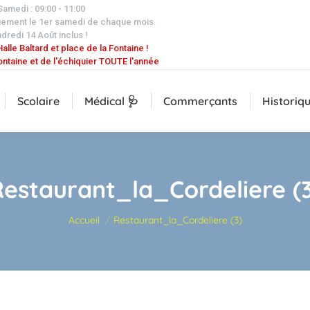
 Samedi : 09:00 - 11:00
uement le 1er samedi de chaque mois.
dredi 14 Août inclus !
alle Baltard et place de la Fontaine !
ontaine et de l'échiquier TOUTE l'année
Scolaire
Médical 🩺
Commerçants
Historiq
Restaurant_la_Cordeliere (3
Vous êtes ici :
Accueil
Restaurant_la_Cordeliere (3)