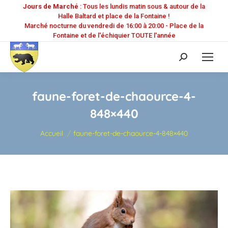
Jours de Marché
: Tous les lundis matin sous & autour de la
Halle Baltard et place de la Fontaine !
Marché nocturne du vendredi de 16:00 à 20:00 - Place de la
Fontaine et de l'échiquier TOUTE l'année
Recherche
:
faune-foret-de-chaource-4-
848×440
Vous êtes ici :
Accueil
faune-foret-de-chaource-4-848×440