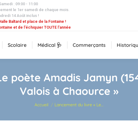
 Samedi : 09:00 - 11:00
uement le 1er samedi de chaque mois.
dredi 14 Août inclus !
alle Baltard et place de la Fontaine !
ontaine et de l'échiquier TOUTE l'année
Scolaire
Médical 🩺
Commerçants
Historiq
Le poète Amadis Jamyn (1541
Valois à Chaource »
Vous êtes ici :
Accueil
Lancement du livre « Le…