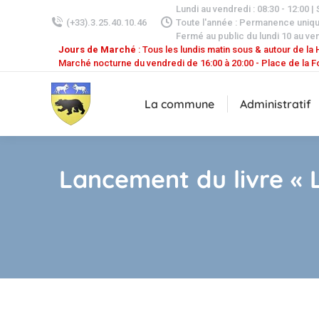
Lundi au vendredi : 08:30 - 12:00 |
(+33).3.25.40.10.46
Toute l'année : Permanence uniq
Fermé au public du lundi 10 au ven
Jours de Marché
: Tous les lundis matin sous & autour de la H
Marché nocturne du vendredi de 16:00 à 20:00 - Place de la F
La commune
Administratif
Lancement du livre « 