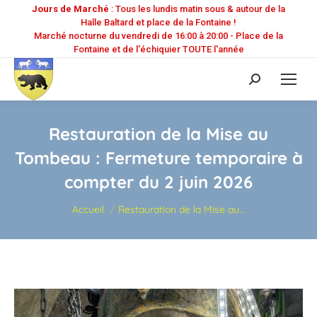
Jours de Marché
: Tous les lundis matin sous & autour de la
Halle Baltard et place de la Fontaine !
Marché nocturne du vendredi de 16:00 à 20:00 - Place de la
Fontaine et de l'échiquier TOUTE l'année
Recherche
:
Restauration de la Mise au
Tombeau : Fermeture temporaire à
compter du 2 juin 2026
Vous êtes ici :
Accueil
Restauration de la Mise au…