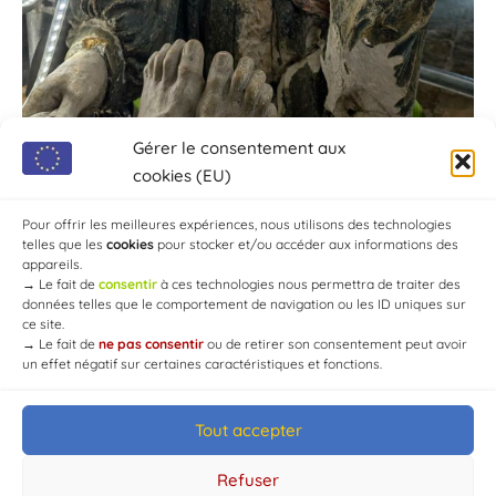
Gérer le consentement aux
cookies (EU)
Pour offrir les meilleures expériences, nous utilisons des technologies
telles que les
cookies
pour stocker et/ou accéder aux informations des
appareils.
→
Le fait de
consentir
à ces technologies nous permettra de traiter des
données telles que le comportement de navigation ou les ID uniques sur
ce site.
→
Le fait de
ne pas consentir
ou de retirer son consentement peut avoir
un effet négatif sur certaines caractéristiques et fonctions.
Tout accepter
© Mairie de Chaource [2004-2024] | Tous droits réservés.
Developed by
WEB3-DESIGN
Refuser