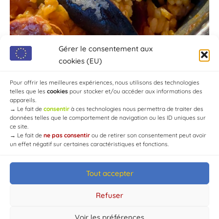
Gérer le consentement aux
cookies (EU)
Pour offrir les meilleures expériences, nous utilisons des technologies
telles que les
cookies
pour stocker et/ou accéder aux informations des
appareils.
→
Le fait de
consentir
à ces technologies nous permettra de traiter des
données telles que le comportement de navigation ou les ID uniques sur
ce site.
→
Le fait de
ne pas consentir
ou de retirer son consentement peut avoir
un effet négatif sur certaines caractéristiques et fonctions.
Tout accepter
© Mairie de Chaource [2004-2024] | Tous droits réservés.
Developed by
WEB3-DESIGN
Refuser
Voir les préférences