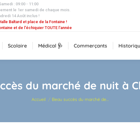
 Samedi : 09:00 - 11:00
uement le 1er samedi de chaque mois.
dredi 14 Août inclus !
alle Baltard et place de la Fontaine !
ontaine et de l'échiquier TOUTE l'année
Scolaire
Médical 🩺
Commerçants
Historiq
ccès du marché de nuit à 
Vous êtes ici :
Accueil
Beau succès du marché de…