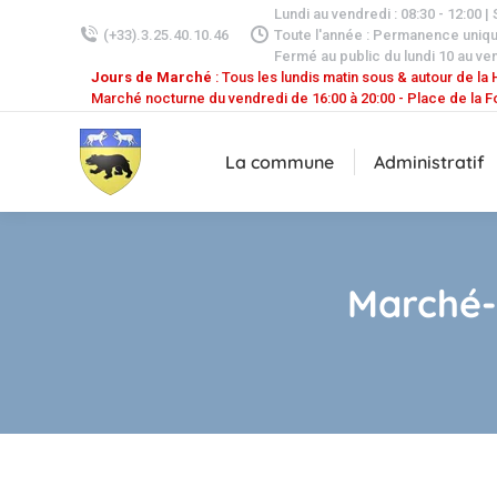
Lundi au vendredi : 08:30 - 12:00 |
(+33).3.25.40.10.46
Toute l'année : Permanence uniq
Fermé au public du lundi 10 au ven
Jours de Marché
: Tous les lundis matin sous & autour de la H
Marché nocturne du vendredi de 16:00 à 20:00 - Place de la F
La commune
Administratif
Marché-