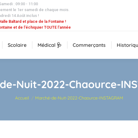
 Samedi : 09:00 - 11:00
uement le 1er samedi de chaque mois.
dredi 14 Août inclus !
alle Baltard et place de la Fontaine !
ontaine et de l'échiquier TOUTE l'année
Scolaire
Médical 🩺
Commerçants
Historiq
de-Nuit-2022-Chaource-I
Vous êtes ici :
Accueil
Marché-de-Nuit-2022-Chaource-INSTAGRAM