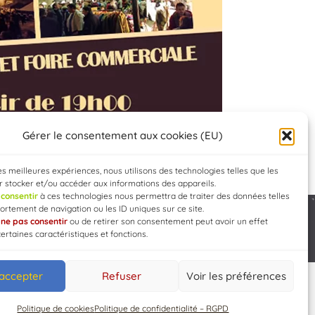
Gérer le consentement aux cookies (EU)
les meilleures expériences, nous utilisons des technologies telles que les
 stocker et/ou accéder aux informations des appareils.
e
consentir
à ces technologies nous permettra de traiter des données telles
rtement de navigation ou les ID uniques sur ce site.
e
ne pas consentir
ou de retirer son consentement peut avoir un effet
Developed by
WEB3-DESIGN
certaines caractéristiques et fonctions.
 accepter
Refuser
Voir les préférences
Politique de cookies
Politique de confidentialité – RGPD