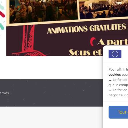
Pour offrir 
cookies
pour
→
Le fait d
que le compo
→
Le fait d
ervés.
négatif sur 
Tout