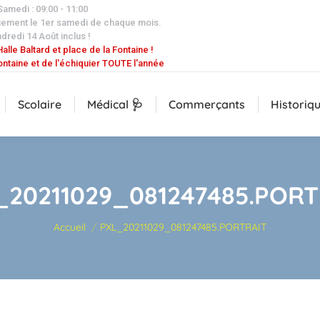
 Samedi : 09:00 - 11:00
uement le 1er samedi de chaque mois.
dredi 14 Août inclus !
alle Baltard et place de la Fontaine !
ontaine et de l'échiquier TOUTE l'année
Scolaire
Médical 🩺
Commerçants
Historiq
_20211029_081247485.PORT
Vous êtes ici :
Accueil
PXL_20211029_081247485.PORTRAIT