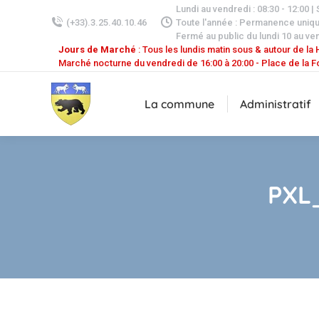
Lundi au vendredi : 08:30 - 12:00 |
(+33).3.25.40.10.46
Toute l'année : Permanence uniq
Fermé au public du lundi 10 au ven
Jours de Marché
: Tous les lundis matin sous & autour de la H
Marché nocturne du vendredi de 16:00 à 20:00 - Place de la F
La commune
Administratif
PXL