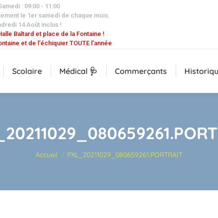
 Samedi : 09:00 - 11:00
uement le 1er samedi de chaque mois.
dredi 14 Août inclus !
alle Baltard et place de la Fontaine !
ontaine et de l'échiquier TOUTE l'année
Scolaire
Médical 🩺
Commerçants
Historiq
_20211029_080659261.PORT
Vous êtes ici :
Accueil
PXL_20211029_080659261.PORTRAIT