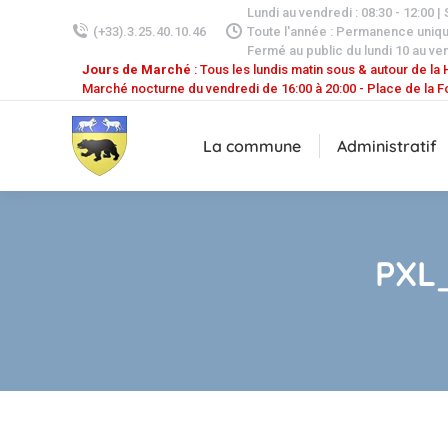
Lundi au vendredi : 08:30 - 12:00 |
(+33).3.25.40.10.46
Toute l'année : Permanence uniq
Fermé au public du lundi 10 au ven
Jours de Marché
: Tous les lundis matin sous & autour de la H
Marché nocturne du vendredi de 16:00 à 20:00 - Place de la F
La commune
Administratif
PXL