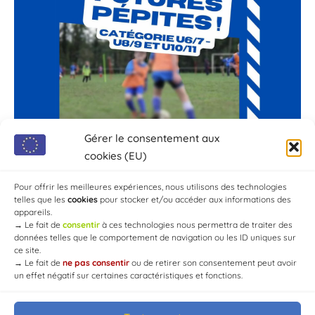
Gérer le consentement aux
cookies (EU)
Pour offrir les meilleures expériences, nous utilisons des technologies
telles que les
cookies
pour stocker et/ou accéder aux informations des
appareils.
→
Le fait de
consentir
à ces technologies nous permettra de traiter des
données telles que le comportement de navigation ou les ID uniques sur
ce site.
→
Le fait de
ne pas consentir
ou de retirer son consentement peut avoir
un effet négatif sur certaines caractéristiques et fonctions.