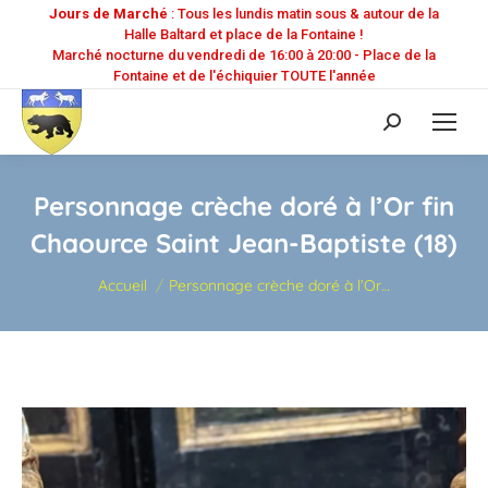
Jours de Marché
: Tous les lundis matin sous & autour de la
Halle Baltard et place de la Fontaine !
Marché nocturne du vendredi de 16:00 à 20:00 - Place de la
Fontaine et de l'échiquier TOUTE l'année
Recherche
:
Personnage crèche doré à l’Or fin
Chaource Saint Jean-Baptiste (18)
Vous êtes ici :
Accueil
Personnage crèche doré à l’Or…