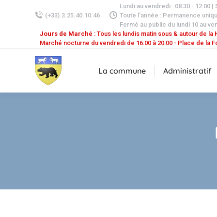
Lundi au vendredi : 08:30 - 12:00 |
(+33).3.25.40.10.46
Toute l'année : Permanence uniq
Fermé au public du lundi 10 au ven
Jours de Marché
: Tous les lundis matin sous & autour de la H
Marché nocturne du vendredi de 16:00 à 20:00 - Place de la F
La commune
Administratif