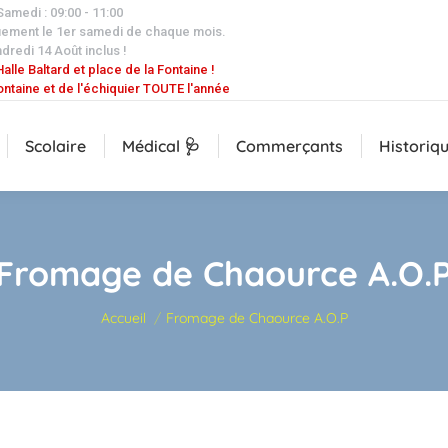
 Samedi : 09:00 - 11:00
uement le 1er samedi de chaque mois.
dredi 14 Août inclus !
alle Baltard et place de la Fontaine !
ontaine et de l'échiquier TOUTE l'année
Scolaire
Médical 🩺
Commerçants
Historiq
Fromage de Chaource A.O.
Vous êtes ici :
Accueil
Fromage de Chaource A.O.P