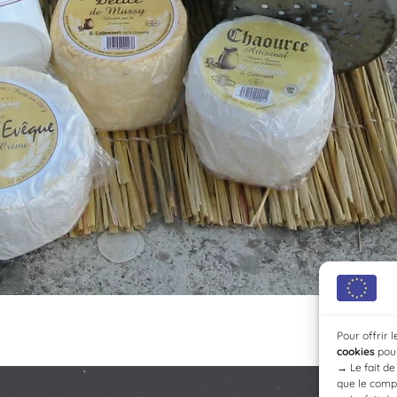
Pour offrir 
cookies
pour
→
Le fait d
que le compo