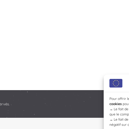
Pour offrir 
ervés.
cookies
pour
→
Le fait d
que le compo
→
Le fait d
négatif sur 