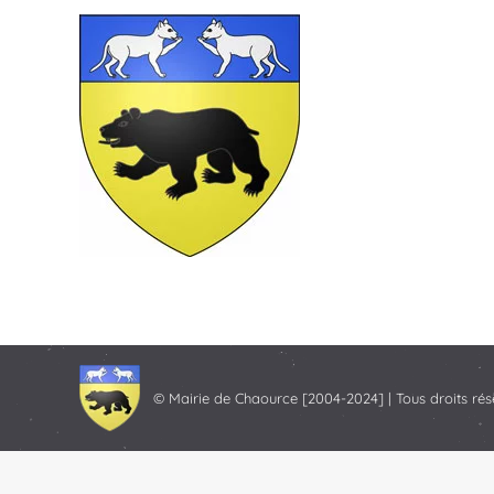
© Mairie de Chaource [2004-2024] | Tous droits rés