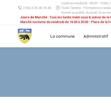
Lundi au vendredi : 08:30 - 12:00 |
(+33).3.25.40.10.46
Toute l'année : Permanence uniq
Fermé au public du lundi 10 au ven
Jours de Marché
: Tous les lundis matin sous & autour de la H
Marché nocturne du vendredi de 16:00 à 20:00 - Place de la F
La commune
Administratif