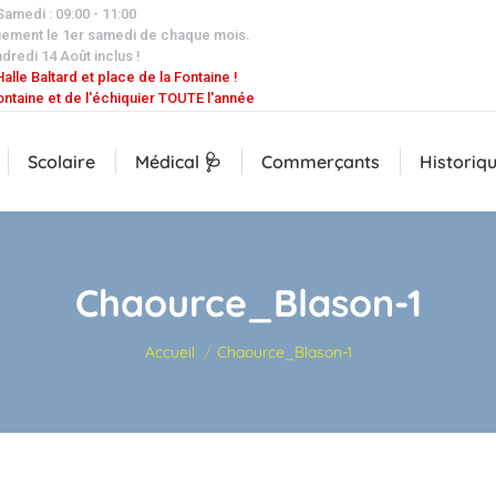
 Samedi : 09:00 - 11:00
uement le 1er samedi de chaque mois.
dredi 14 Août inclus !
alle Baltard et place de la Fontaine !
ontaine et de l'échiquier TOUTE l'année
Scolaire
Médical 🩺
Commerçants
Historiq
Chaource_Blason-1
Vous êtes ici :
Accueil
Chaource_Blason-1