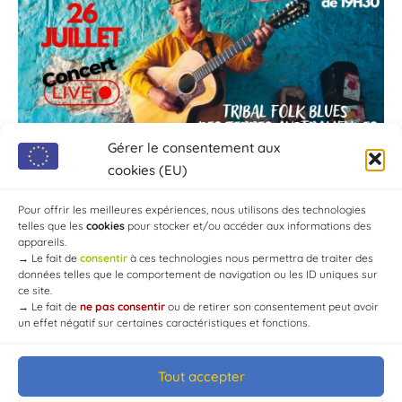
Gérer le consentement aux
cookies (EU)
Pour offrir les meilleures expériences, nous utilisons des technologies
telles que les
cookies
pour stocker et/ou accéder aux informations des
appareils.
→
Le fait de
consentir
à ces technologies nous permettra de traiter des
données telles que le comportement de navigation ou les ID uniques sur
ce site.
→
Le fait de
ne pas consentir
ou de retirer son consentement peut avoir
un effet négatif sur certaines caractéristiques et fonctions.
Tout accepter
© Mairie de Chaource [2004-2024] | Tous droits réservés.