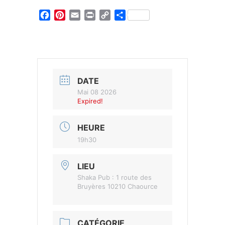
Facebook
Pinterest
Email
Print
Copy
Partager
Link
DATE
Mai 08 2026
Expired!
HEURE
19h30
LIEU
Shaka Pub : 1 route des
Bruyères 10210 Chaource
CATÉGORIE