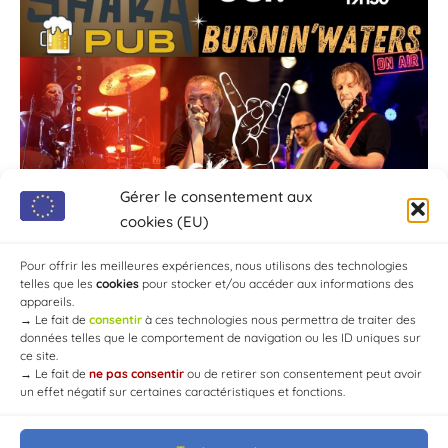
Gérer le consentement aux
cookies (EU)
Pour offrir les meilleures expériences, nous utilisons des technologies
telles que les
cookies
pour stocker et/ou accéder aux informations des
appareils.
→
Le fait de
consentir
à ces technologies nous permettra de traiter des
données telles que le comportement de navigation ou les ID uniques sur
ce site.
→
Le fait de
ne pas consentir
ou de retirer son consentement peut avoir
un effet négatif sur certaines caractéristiques et fonctions.