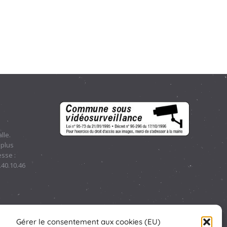
lle.
 plus
sse :
.40.10.46
Gérer le consentement aux cookies (EU)