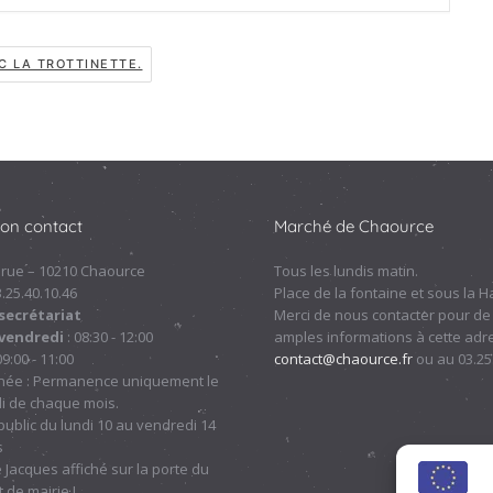
C LA TROTTINETTE.
ion contact
Marché de Chaource
 rue – 10210 Chaource
Tous les lundis matin.
.3.25.40.10.46
Place de la fontaine et sous la Ha
secrétariat
Merci de nous contacter pour de
 vendredi
: 08:30 - 12:00
amples informations à cette adre
09:00 - 11:00
contact@chaource.fr
ou au 03.25
nnée : Permanence uniquement le
i de chaque mois.
ublic du lundi 10 au vendredi 14
s
 Jacques affiché sur la porte du
 de mairie !