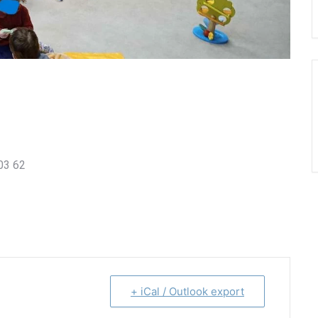
03 62
+ iCal / Outlook export