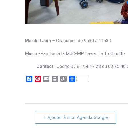
Mardi 9 Juin
– Chaource : de 9h30 à 11h30
Minute-Papillon à la MJC-MPT avec La Trottinette.
Contact
: Cédric 07 81 94 47 28 ou 03 25 40 
Facebook
Pinterest
Email
Print
Copy
Partager
Link
+ Ajouter à mon Agenda Google