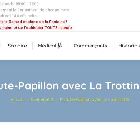
 Samedi : 09:00 - 11:00
uement le 1er samedi de chaque mois.
dredi 14 Août inclus !
alle Baltard et place de la Fontaine !
ontaine et de l'échiquier TOUTE l'année
Scolaire
Médical 🩺
Commerçants
Historiq
ute-Papillon avec La Trottin
Vous êtes ici :
Accueil
Événement
Minute-Papillon avec La Trottinette