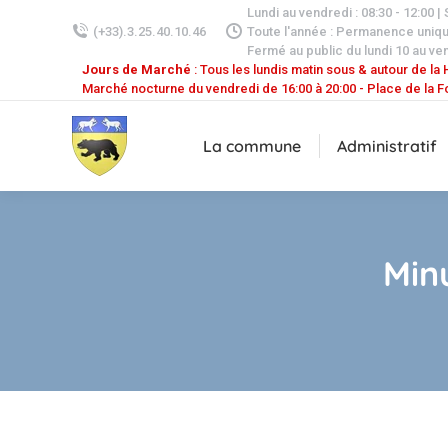
Lundi au vendredi : 08:30 - 12:00 |
(+33).3.25.40.10.46
Toute l'année : Permanence uniq
Fermé au public du lundi 10 au ven
Jours de Marché
: Tous les lundis matin sous & autour de la H
Marché nocturne du vendredi de 16:00 à 20:00 - Place de la F
La commune
Administratif
Min