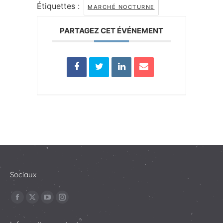
Étiquettes :
MARCHÉ NOCTURNE
PARTAGEZ CET ÉVÉNEMENT
Sociaux
Trouvez nous sur :
La
La
La
La
page
page
page
page