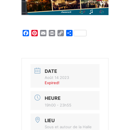
Facebook
Pinterest
Email
Print
Copy
Partager
Link
DATE
Août 14 2023
Expired!
HEURE
19h00 - 23h55
LIEU
Sous et autour de la Halle