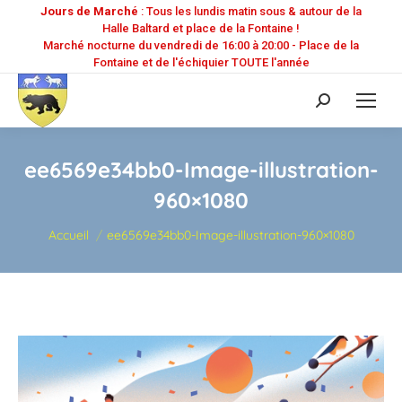
Jours de Marché
: Tous les lundis matin sous & autour de la
Halle Baltard et place de la Fontaine !
Marché nocturne du vendredi de 16:00 à 20:00 - Place de la
Fontaine et de l'échiquier TOUTE l'année
Recherche
:
ee6569e34bb0-Image-illustration-
960×1080
Vous êtes ici :
Accueil
ee6569e34bb0-Image-illustration-960×1080