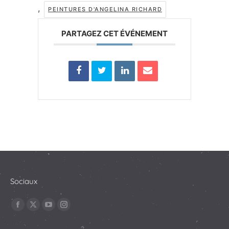
,
PEINTURES D'ANGELINA RICHARD
PARTAGEZ CET ÉVÉNEMENT
Sociaux
Trouvez nous sur :
La
La
La
La
page
page
page
page