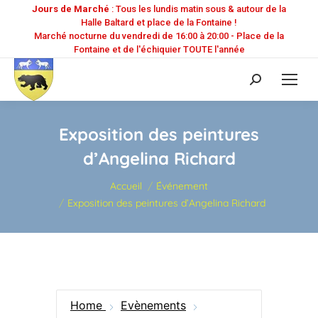
Jours de Marché
: Tous les lundis matin sous & autour de la
Halle Baltard et place de la Fontaine !
Marché nocturne du vendredi de 16:00 à 20:00 - Place de la
Fontaine et de l'échiquier TOUTE l'année
Recherche
:
Exposition des peintures
d’Angelina Richard
Vous êtes ici :
Accueil
Événement
Exposition des peintures d’Angelina Richard
Home
Evènements