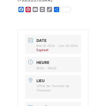
(+33)3.25.70.04.45
Facebook
Pinterest
Email
Print
Copy
Partager
Link
DATE
Mai 02 2024
- Juin 29 2024
Expired!
HEURE
9h00 - 18h00
LIEU
Office de Tourisme de
Chaource