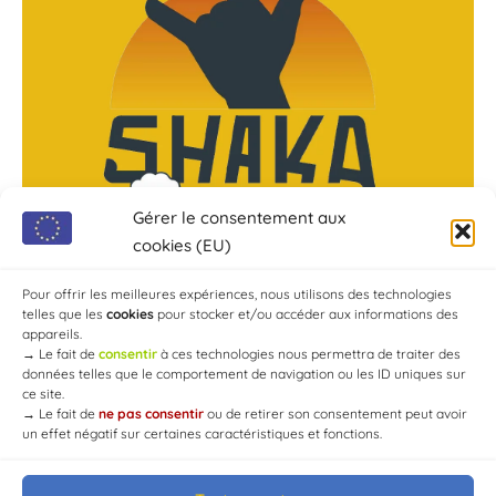
Gérer le consentement aux
cookies (EU)
Pour offrir les meilleures expériences, nous utilisons des technologies
telles que les
cookies
pour stocker et/ou accéder aux informations des
appareils.
→
Le fait de
consentir
à ces technologies nous permettra de traiter des
données telles que le comportement de navigation ou les ID uniques sur
ce site.
→
Le fait de
ne pas consentir
ou de retirer son consentement peut avoir
un effet négatif sur certaines caractéristiques et fonctions.