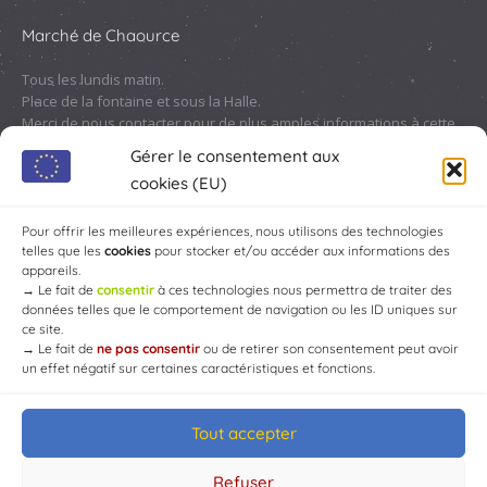
Marché de Chaource
Tous les lundis matin.
Place de la fontaine et sous la Halle.
Merci de nous contacter pour de plus amples informations à cette
adresse :
contact@chaource.fr
ou au 03.25.40.10.46
Gérer le consentement aux
cookies (EU)
Pour offrir les meilleures expériences, nous utilisons des technologies
telles que les
cookies
pour stocker et/ou accéder aux informations des
appareils.
→
Le fait de
consentir
à ces technologies nous permettra de traiter des
données telles que le comportement de navigation ou les ID uniques sur
ce site.
→
Le fait de
ne pas consentir
ou de retirer son consentement peut avoir
un effet négatif sur certaines caractéristiques et fonctions.
Tout accepter
© Mairie de Chaource [2004-2024] | Tous droits réservés.
Developed by
WEB3-DESIGN
Refuser