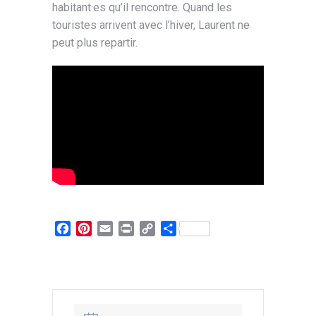
habitant·es qu’il rencontre. Quand les
touristes arrivent avec l’hiver, Laurent ne
peut plus repartir.
Facebook
Pinterest
Email
Print
Copy
Partager
Link