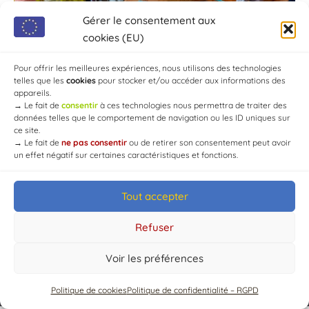
Gérer le consentement aux
cookies (EU)
Pour offrir les meilleures expériences, nous utilisons des technologies
telles que les
cookies
pour stocker et/ou accéder aux informations des
appareils.
→
Le fait de
consentir
à ces technologies nous permettra de traiter des
données telles que le comportement de navigation ou les ID uniques sur
ce site.
→
Le fait de
ne pas consentir
ou de retirer son consentement peut avoir
un effet négatif sur certaines caractéristiques et fonctions.
Tout accepter
Refuser
Voir les préférences
© Mairie de Chaource [2004-2024] | Tous droits réservés.
Politique de cookies
Politique de confidentialité – RGPD
Developed by
WEB3-DESIGN