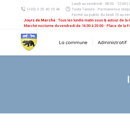
Lundi au vendredi : 08:30 - 12:00 |
(+33).3.25.40.10.46
Toute l'année : Permanence uniq
Fermé au public du lundi 10 au ven
Jours de Marché
: Tous les lundis matin sous & autour de la H
Marché nocturne du vendredi de 16:00 à 20:00 - Place de la F
La commune
Administratif