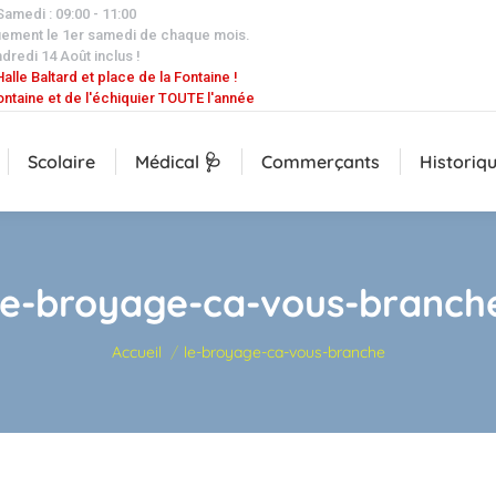
 Samedi : 09:00 - 11:00
uement le 1er samedi de chaque mois.
dredi 14 Août inclus !
alle Baltard et place de la Fontaine !
ontaine et de l'échiquier TOUTE l'année
Scolaire
Médical 🩺
Commerçants
Historiq
le-broyage-ca-vous-branch
Vous êtes ici :
Accueil
le-broyage-ca-vous-branche