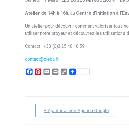
Samedi 19 Mars :
LES LOGES MARGUERON
– Le B
Atelier de 14h à 16h
, au
Centre d’Initiation à l’
Un atelier pour découvrir comment valoriser tous no
utiliser notre broyeur et découvrez les utilisations d
Contact : +33 (0)3.25.40.10.59
contact@cieba.fr
Facebook
Pinterest
Email
Print
Copy
Partager
Link
+ Ajouter à mon Agenda Google