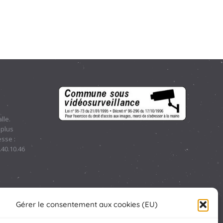
lle.
 plus
sse :
.40.10.46
Gérer le consentement aux cookies (EU)