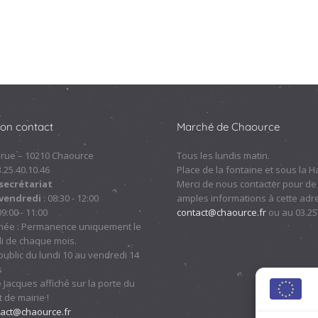
ion contact
Marché de Chaource
 rue – 10210 Chaource
Tous les lundis matin.
.3.25.40.10.46
Place de la fontaine et sous la Ha
secrétariat
Merci de nous contacter pour de
 vendredi
: 08:30 - 12:00
amples informations à cette adre
09:00 - 11:00
contact@chaource.fr
ou au 03.25
nnée : Permanence uniquement le
i de chaque mois.
ublic du lundi 10 au vendredi 14
s
 Jacques affiché sur la porte du
 de mairie !
tact@chaource.fr