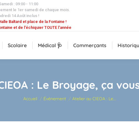
 Samedi : 09:00 - 11:00
uement le 1er samedi de chaque mois.
dredi 14 Août inclus !
alle Baltard et place de la Fontaine !
ontaine et de l'échiquier TOUTE l'année
Scolaire
Médical 🩺
Commerçants
Historiq
 CIEOA : Le Broyage, ça vou
Vous êtes ici :
Accueil
Événement
Atelier au CIEOA : Le…