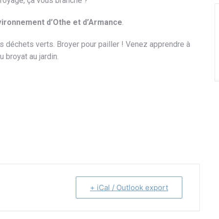
royage, ça vous branche ?
Environnement d’Othe et d’Armance
.
s déchets verts. Broyer pour pailler ! Venez apprendre à
u broyat au jardin.
+ iCal / Outlook export