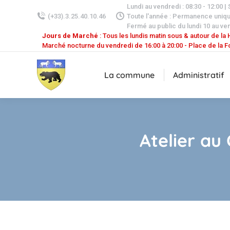
Lundi au vendredi : 08:30 - 12:00 |
(+33).3.25.40.10.46
Toute l'année : Permanence uniq
Fermé au public du lundi 10 au ven
Jours de Marché
: Tous les lundis matin sous & autour de la H
Marché nocturne du vendredi de 16:00 à 20:00 - Place de la F
La commune
Administratif
Atelier au