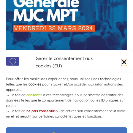
Gérer le consentement aux
cookies (EU)
Pour offrir les meilleures expériences, nous utilisons des technologies
telles que les
cookies
pour stocker et/ou accéder aux informations des
appareils.
→
Le fait de
consentir
à ces technologies nous permettra de traiter des
données telles que le comportement de navigation ou les ID uniques sur
ce site.
→
Le fait de
ne pas consentir
ou de retirer son consentement peut avoir
un effet négatif sur certaines caractéristiques et fonctions.