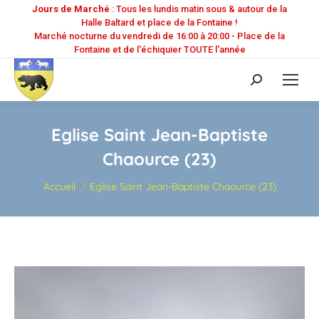
Jours de Marché
: Tous les lundis matin sous & autour de la
Halle Baltard et place de la Fontaine !
Marché nocturne du vendredi de 16:00 à 20:00 - Place de la
Fontaine et de l'échiquier TOUTE l'année
Recherche
:
Eglise Saint Jean-Baptiste
Chaource (23)
Vous êtes ici :
Accueil
Eglise Saint Jean-Baptiste Chaource (23)