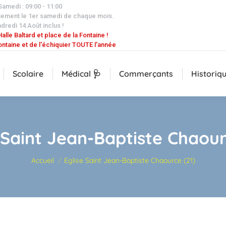
 Samedi : 09:00 - 11:00
uement le 1er samedi de chaque mois.
dredi 14 Août inclus !
alle Baltard et place de la Fontaine !
ontaine et de l'échiquier TOUTE l'année
Scolaire
Médical 🩺
Commerçants
Historiq
 Saint Jean-Baptiste Chaour
Vous êtes ici :
Accueil
Eglise Saint Jean-Baptiste Chaource (21)