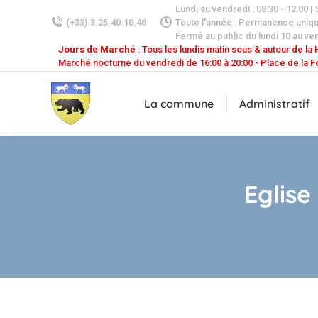
Lundi au vendredi : 08:30 - 12:00 |
(+33).3.25.40.10.46
Toute l'année : Permanence uniq
Fermé au public du lundi 10 au ven
Jours de Marché
: Tous les lundis matin sous & autour de la H
Marché nocturne du vendredi de 16:00 à 20:00 - Place de la F
La commune
Administratif
Eglise