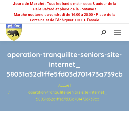
Jours de Marché
: Tous les lundis matin sous & autour de la
Halle Baltard et place de la Fontaine !
Marché nocturne du vendredi de 16:00 à 20:00 - Place de la
Fontaine et de l'échiquier TOUTE l'année
Recherche
:
operation-tranquilite-seniors-site-
internet_
58031a32d1ffe5fd03d701473a739cb
Vous êtes ici :
Accueil
operation-tranquilite-seniors-site-internet_
58031a32d1ffe5fd03d701473a739cb