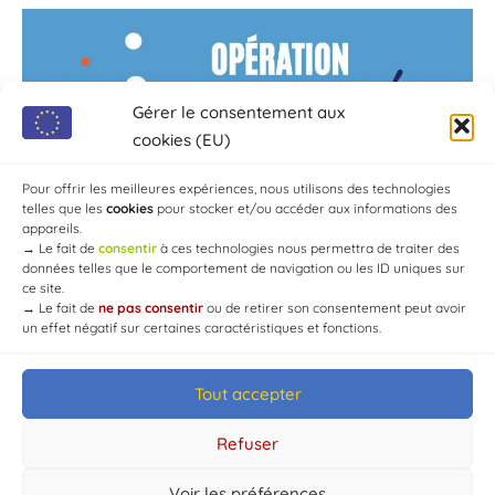
Gérer le consentement aux
cookies (EU)
Pour offrir les meilleures expériences, nous utilisons des technologies
telles que les
cookies
pour stocker et/ou accéder aux informations des
appareils.
→
Le fait de
consentir
à ces technologies nous permettra de traiter des
données telles que le comportement de navigation ou les ID uniques sur
ce site.
→
Le fait de
ne pas consentir
ou de retirer son consentement peut avoir
un effet négatif sur certaines caractéristiques et fonctions.
Tout accepter
© Mairie de Chaource [2004-2024] | Tous droits réservés.
Developed by
WEB3-DESIGN
Refuser
Voir les préférences