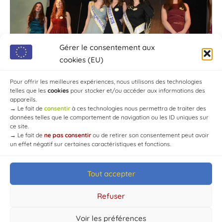
Gérer le consentement aux
cookies (EU)
Pour offrir les meilleures expériences, nous utilisons des technologies
telles que les
cookies
pour stocker et/ou accéder aux informations des
appareils.
→
Le fait de
consentir
à ces technologies nous permettra de traiter des
données telles que le comportement de navigation ou les ID uniques sur
ce site.
→
Le fait de
ne pas consentir
ou de retirer son consentement peut avoir
un effet négatif sur certaines caractéristiques et fonctions.
Tout accepter
© Mairie de Chaource [2004-2024] | Tous droits réservés.
Developed by
WEB3-DESIGN
Refuser
Voir les préférences