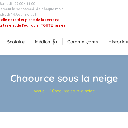
 Samedi : 09:00 - 11:00
uement le 1er samedi de chaque mois.
dredi 14 Août inclus !
alle Baltard et place de la Fontaine !
ontaine et de l'échiquier TOUTE l'année
Scolaire
Médical 🩺
Commerçants
Historiq
Chaource sous la neige
Vous êtes ici :
Accueil
Chaource sous la neige