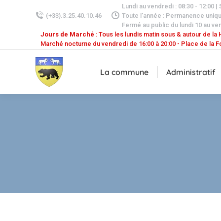
Lundi au vendredi : 08:30 - 12:00 |
(+33).3.25.40.10.46
Toute l'année : Permanence uniq
Fermé au public du lundi 10 au ven
Jours de Marché
: Tous les lundis matin sous & autour de la H
Marché nocturne du vendredi de 16:00 à 20:00 - Place de la F
La commune
Administratif