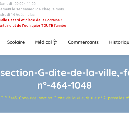
 Samedi : 09:00 - 11:00
uement le 1er samedi de chaque mois.
dredi 14 Août inclus !
alle Baltard et place de la Fontaine !
ontaine et de l'échiquier TOUTE l'année
Scolaire
Médical 🩺
Commerçants
Historiq
ection-G-dite-de-la-ville,-fe
n°-464-1048
i :
3-P-5443,-Chaource,-section-G-dite-de-la-ville,-feuille-n°-2,-parcelles-