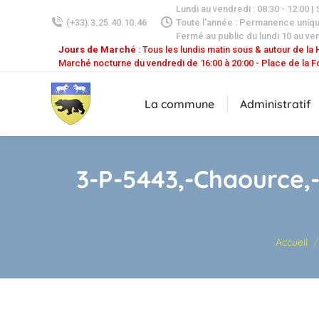
Lundi au vendredi : 08:30 - 12:00 |
(+33).3.25.40.10.46
Toute l'année : Permanence uniq
Fermé au public du lundi 10 au ven
Jours de Marché
: Tous les lundis matin sous & autour de la H
Marché nocturne du vendredi de 16:00 à 20:00 - Place de la F
La commune
Administratif
3-P-5443,-Chaource,-s
Vous êtes ic
Accueil