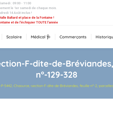
 Samedi : 09:00 - 11:00
uement le 1er samedi de chaque mois.
dredi 14 Août inclus !
alle Baltard et place de la Fontaine !
ontaine et de l'échiquier TOUTE l'année
Scolaire
Médical 🩺
Commerçants
Historiq
tion-F-dite-de-Bréviandes,-
n°-129-328
:
-P-5442,-Chaource,-section-F-dite-de-Bréviandes,-feuille-n°-2,-parcelle