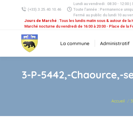
Lundi au vendredi : 08:30 - 12:00 |
(+33).3.25.40.10.46
Toute l'année : Permanence uniq
Fermé au public du lundi 10 au ven
Jours de Marché
: Tous les lundis matin sous & autour de la H
Marché nocturne du vendredi de 16:00 à 20:00 - Place de la F
La commune
Administratif
3-P-5442,-Chaource,-sec
Vous êtes ici 
Accueil
3