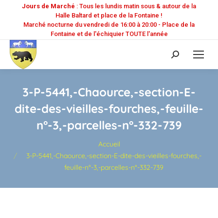
Jours de Marché
: Tous les lundis matin sous & autour de la
Halle Baltard et place de la Fontaine !
Marché nocturne du vendredi de 16:00 à 20:00 - Place de la
Fontaine et de l'échiquier TOUTE l'année
Recherche
:
3-P-5441,-Chaource,-section-E-
dite-des-vieilles-fourches,-feuille-
n°-3,-parcelles-n°-332-739
Vous êtes ici :
Accueil
3-P-5441,-Chaource,-section-E-dite-des-vieilles-fourches,-
feuille-n°-3,-parcelles-n°-332-739