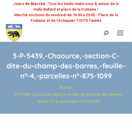
Jours de Marché
: Tous les lundis matin sous & autour de la
Halle Baltard et place de la Fontaine !
Marché nocturne du vendredi de 16:00 à 20:00 - Place de la
Fontaine et de l'échiquier TOUTE l'année
Recherche
:
3-P-5439,-Chaource,-section-C-
dite-du-champ-des-barres,-feuille-
n°-4,-parcelles-n°-875-1099
Vous êtes ici :
Accueil
3-P-5439,-Chaource,-section-C-dite-du-champ-des-barres,-
feuille-n°-4,-parcelles-n°-875-1099