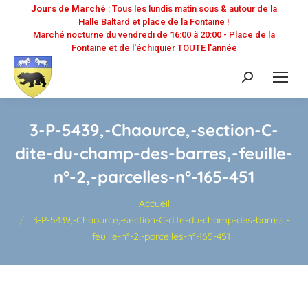
Jours de Marché
: Tous les lundis matin sous & autour de la
Halle Baltard et place de la Fontaine !
Marché nocturne du vendredi de 16:00 à 20:00 - Place de la
Fontaine et de l'échiquier TOUTE l'année
Recherche
:
3-P-5439,-Chaource,-section-C-
dite-du-champ-des-barres,-feuille-
n°-2,-parcelles-n°-165-451
Vous êtes ici :
Accueil
3-P-5439,-Chaource,-section-C-dite-du-champ-des-barres,-
feuille-n°-2,-parcelles-n°-165-451