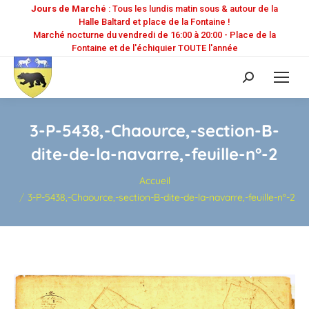
Jours de Marché
: Tous les lundis matin sous & autour de la
Halle Baltard et place de la Fontaine !
Marché nocturne du vendredi de 16:00 à 20:00 - Place de la
Fontaine et de l'échiquier TOUTE l'année
Recherche
:
3-P-5438,-Chaource,-section-B-
dite-de-la-navarre,-feuille-n°-2
Vous êtes ici :
Accueil
3-P-5438,-Chaource,-section-B-dite-de-la-navarre,-feuille-n°-2