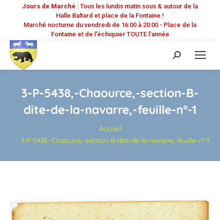
Jours de Marché
: Tous les lundis matin sous & autour de la
Halle Baltard et place de la Fontaine !
Marché nocturne du vendredi de 16:00 à 20:00 - Place de la
Fontaine et de l'échiquier TOUTE l'année
Recherche
:
3-P-5438,-Chaource,-section-B-
dite-de-la-navarre,-feuille-n°-1
Vous êtes ici :
Accueil
3-P-5438,-Chaource,-section-B-dite-de-la-navarre,-feuille-n°-1