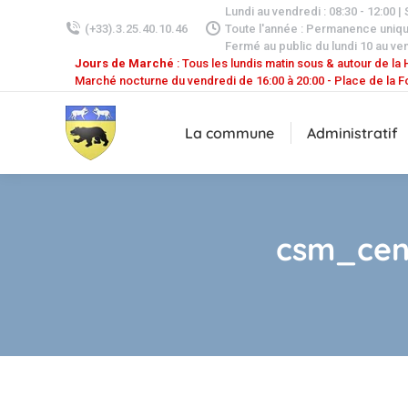
Lundi au vendredi : 08:30 - 12:00 |
(+33).3.25.40.10.46
Toute l'année : Permanence uniq
Fermé au public du lundi 10 au ven
Jours de Marché
: Tous les lundis matin sous & autour de la H
Marché nocturne du vendredi de 16:00 à 20:00 - Place de la F
La commune
Administratif
csm_cent