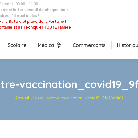
 Samedi : 09:00 - 11:00
uement le 1er samedi de chaque mois.
dredi 14 Août inclus !
alle Baltard et place de la Fontaine !
ontaine et de l'échiquier TOUTE l'année
Scolaire
Médical 🩺
Commerçants
Historiq
re-vaccination_covid19_9
Vous êtes ici :
Accueil
csm_centre-vaccination_covid19_9fc20cf461