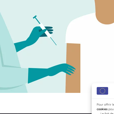
Pour offrir 
cookies
pour
→
Le fait d