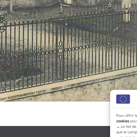
Pour offrir 
cookies
pour
→
Le fait d
que le compo