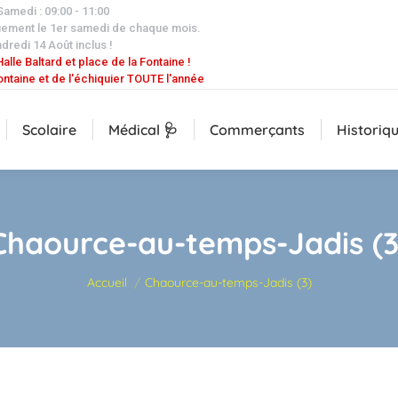
 Samedi : 09:00 - 11:00
uement le 1er samedi de chaque mois.
dredi 14 Août inclus !
alle Baltard et place de la Fontaine !
ontaine et de l'échiquier TOUTE l'année
Scolaire
Médical 🩺
Commerçants
Historiq
Chaource-au-temps-Jadis (3
Vous êtes ici :
Accueil
Chaource-au-temps-Jadis (3)