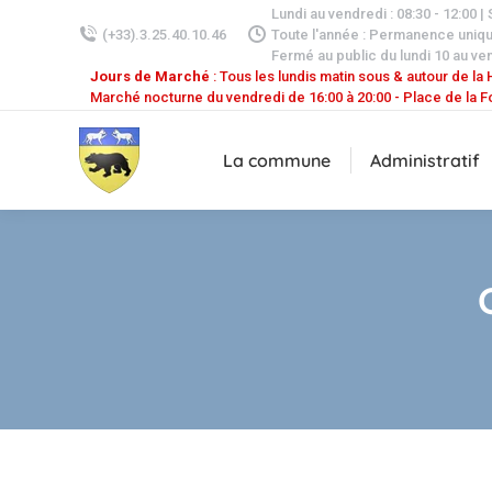
Lundi au vendredi : 08:30 - 12:00 |
(+33).3.25.40.10.46
Toute l'année : Permanence uniq
Fermé au public du lundi 10 au ven
Jours de Marché
: Tous les lundis matin sous & autour de la H
Marché nocturne du vendredi de 16:00 à 20:00 - Place de la F
La commune
Administratif