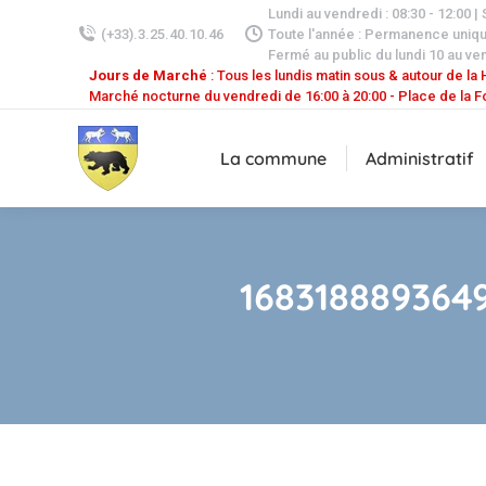
Lundi au vendredi : 08:30 - 12:00 |
(+33).3.25.40.10.46
Toute l'année : Permanence uniq
Fermé au public du lundi 10 au ven
Jours de Marché
: Tous les lundis matin sous & autour de la H
Marché nocturne du vendredi de 16:00 à 20:00 - Place de la F
La commune
Administratif
168318889364