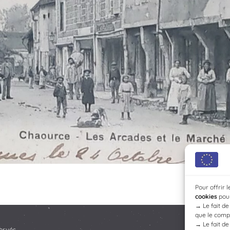
Pour offrir 
cookies
pour
→
Le fait d
que le compo
→
Le fait d
ervés.