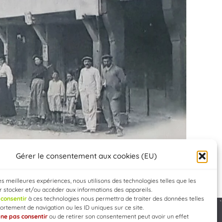
Gérer le consentement aux cookies (EU)
les meilleures expériences, nous utilisons des technologies telles que les
 stocker et/ou accéder aux informations des appareils.
e
consentir
à ces technologies nous permettra de traiter des données telles
rtement de navigation ou les ID uniques sur ce site.
e
ne pas consentir
ou de retirer son consentement peut avoir un effet
Developed by
WEB3-DESIGN