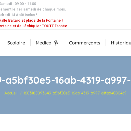
 Samedi : 09:00 - 11:00
uement le 1er samedi de chaque mois.
dredi 14 Août inclus !
alle Baltard et place de la Fontaine !
ontaine et de l'échiquier TOUTE l'année
Scolaire
Médical 🩺
Commerçants
Historiq
9-a5bf30e5-16ab-4319-a997
Vous êtes ici :
Accueil
1683188893649-a5bf30e5-16ab-4319-a997-a1faa40804c9