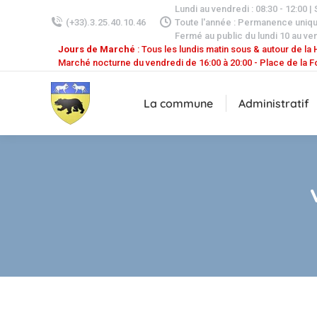
Lundi au vendredi : 08:30 - 12:00 |
(+33).3.25.40.10.46
Toute l'année : Permanence uniq
Fermé au public du lundi 10 au ven
Jours de Marché
: Tous les lundis matin sous & autour de la H
Marché nocturne du vendredi de 16:00 à 20:00 - Place de la F
La commune
Administratif