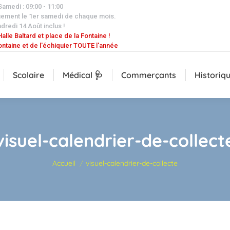
 Samedi : 09:00 - 11:00
uement le 1er samedi de chaque mois.
dredi 14 Août inclus !
alle Baltard et place de la Fontaine !
ontaine et de l'échiquier TOUTE l'année
Scolaire
Médical 🩺
Commerçants
Historiq
visuel-calendrier-de-collect
Vous êtes ici :
Accueil
visuel-calendrier-de-collecte