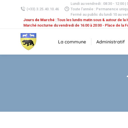
Lundi au vendredi : 08:30 - 12:00 |
(+33).3.25.40.10.46
Toute l'année : Permanence uniq
Fermé au public du lundi 10 au ven
Jours de Marché
: Tous les lundis matin sous & autour de la H
Marché nocturne du vendredi de 16:00 à 20:00 - Place de la F
La commune
Administratif