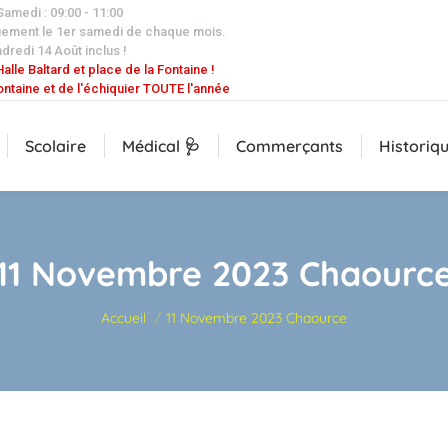
 Samedi : 09:00 - 11:00
uement le 1er samedi de chaque mois.
dredi 14 Août inclus !
alle Baltard et place de la Fontaine !
ontaine et de l'échiquier TOUTE l'année
Scolaire
Médical 🩺
Commerçants
Historiq
11 Novembre 2023 Chaourc
Vous êtes ici :
Accueil
11 Novembre 2023 Chaource