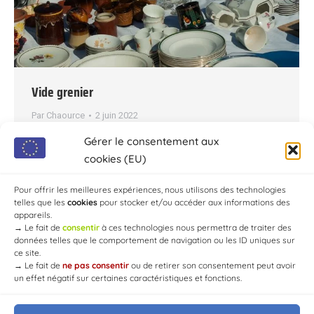
Vide grenier
Par
Chaource
2 juin 2022
Vide grenierau stade de Foot René Prut, de 8h à
Gérer le consentement aux
18h. 2 € le ml Organisé par la MJC. Contact :
cookies (EU)
+33.6.82.21.98.64 – mjcdechaource.accueil-
jeunesse-loisirs@gmx.fr
Pour offrir les meilleures expériences, nous utilisons des technologies
telles que les
cookies
pour stocker et/ou accéder aux informations des
appareils.
→
Le fait de
consentir
à ces technologies nous permettra de traiter des
données telles que le comportement de navigation ou les ID uniques sur
ce site.
→
Le fait de
ne pas consentir
ou de retirer son consentement peut avoir
un effet négatif sur certaines caractéristiques et fonctions.