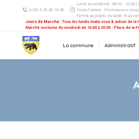
Lundi au vendredi : 08:30 - 12:00 |
(+33).3.25.40.10.46
Toute l'année : Permanence uniq
Fermé au public du lundi 10 au ven
Jours de Marché
: Tous les lundis matin sous & autour de la H
Marché nocturne du vendredi de 16:00 à 20:00 - Place de la F
La commune
Administratif
A