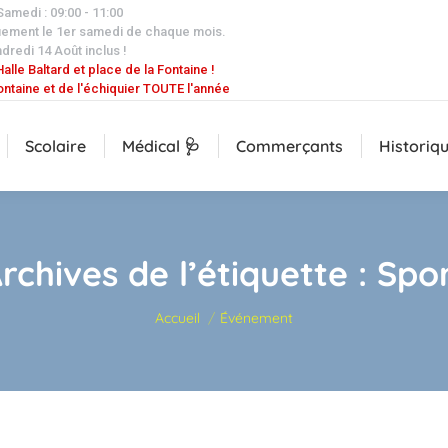
 Samedi : 09:00 - 11:00
uement le 1er samedi de chaque mois.
dredi 14 Août inclus !
alle Baltard et place de la Fontaine !
ontaine et de l'échiquier TOUTE l'année
Scolaire
Médical 🩺
Commerçants
Historiq
rchives de l’étiquette :
Spo
Vous êtes ici :
Accueil
Événement