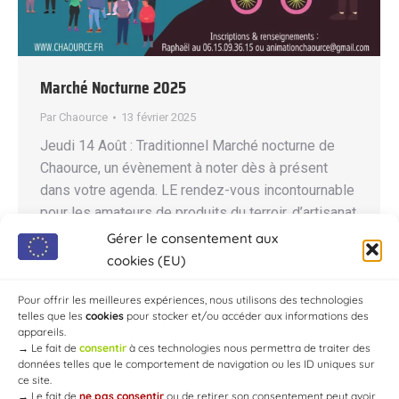
Marché Nocturne 2025
Par
Chaource
13 février 2025
Jeudi 14 Août : Traditionnel Marché nocturne de
Chaource, un évènement à noter dès à présent
dans votre agenda. LE rendez-vous incontournable
pour les amateurs de produits du terroir, d’artisanat
local, d’ambiance festive. Venez découvrir les
Gérer le consentement aux
saveurs de la région, flâner sous les étoiles, chiner,
cookies (EU)
profiter d’une soirée conviviale et danser au son de
Pour offrir les meilleures expériences, nous utilisons des technologies
la…
telles que les
cookies
pour stocker et/ou accéder aux informations des
appareils.
→
Le fait de
consentir
à ces technologies nous permettra de traiter des
données telles que le comportement de navigation ou les ID uniques sur
ce site.
→
Le fait de
ne pas consentir
ou de retirer son consentement peut avoir