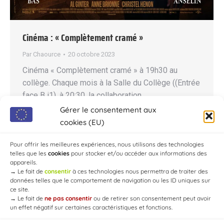
Cinéma : « Complètement cramé »
Par
Chaource
20 octobre 2023
Cinéma « Complètement cramé » à 19h30 au
collège. Chaque mois à la Salle du Collège ((Entrée
face B i1). à 20:30, la collaboration
entre Cinéligue et la MJC de Chaource vous
Gérer le consentement aux
propose un film. Tarifs : 6 € pour les adultes / 3,50
cookies (EU)
€ pour les jeunes d’âge scolaire. Il existe des
cartes de 5 entrées au prix de 22,50 € sans…
Pour offrir les meilleures expériences, nous utilisons des technologies
telles que les
cookies
pour stocker et/ou accéder aux informations des
appareils.
→
Le fait de
consentir
à ces technologies nous permettra de traiter des
données telles que le comportement de navigation ou les ID uniques sur
ce site.
→
Le fait de
ne pas consentir
ou de retirer son consentement peut avoir
un effet négatif sur certaines caractéristiques et fonctions.