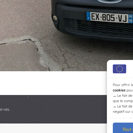
Pour offrir 
cookies
pour
→
Le fait d
que le compo
→
Le fait d
ervés.
négatif sur 
Tout