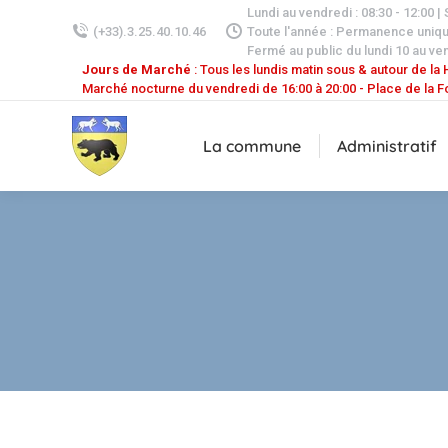
Lundi au vendredi : 08:30 - 12:00 |
(+33).3.25.40.10.46
Toute l'année : Permanence uniq
Fermé au public du lundi 10 au ven
Jours de Marché
: Tous les lundis matin sous & autour de la H
Marché nocturne du vendredi de 16:00 à 20:00 - Place de la F
La commune
Administratif