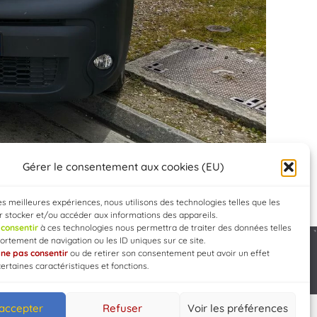
Gérer le consentement aux cookies (EU)
les meilleures expériences, nous utilisons des technologies telles que les
 stocker et/ou accéder aux informations des appareils.
e
consentir
à ces technologies nous permettra de traiter des données telles
rtement de navigation ou les ID uniques sur ce site.
e
ne pas consentir
ou de retirer son consentement peut avoir un effet
Developed by
WEB3-DESIGN
certaines caractéristiques et fonctions.
 accepter
Refuser
Voir les préférences