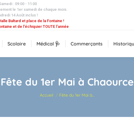
 Samedi : 09:00 - 11:00
uement le 1er samedi de chaque mois.
dredi 14 Août inclus !
alle Baltard et place de la Fontaine !
ontaine et de l'échiquier TOUTE l'année
Scolaire
Médical 🩺
Commerçants
Historiq
Fête du 1er Mai à Chaource
Vous êtes ici :
Accueil
Fête du 1er Mai à…