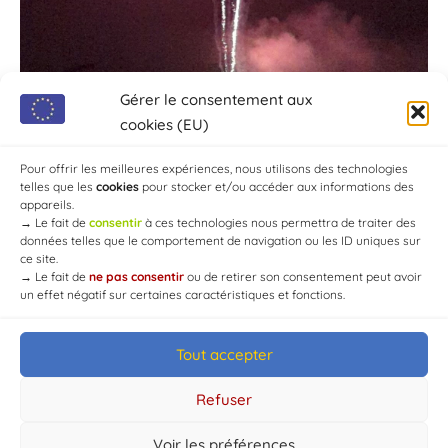
Gérer le consentement aux
cookies (EU)
Pour offrir les meilleures expériences, nous utilisons des technologies
telles que les
cookies
pour stocker et/ou accéder aux informations des
appareils.
→
Le fait de
consentir
à ces technologies nous permettra de traiter des
données telles que le comportement de navigation ou les ID uniques sur
ce site.
→
Le fait de
ne pas consentir
ou de retirer son consentement peut avoir
un effet négatif sur certaines caractéristiques et fonctions.
Tout accepter
© Mairie de Chaource [2004-2024] | Tous droits réservés.
Developed by
WEB3-DESIGN
Refuser
Voir les préférences